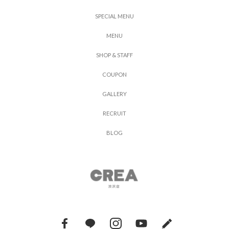
S
P
E
C
I
A
L
M
E
N
U
M
E
N
U
S
H
O
P
&
S
T
A
F
F
C
O
U
P
O
N
G
A
L
L
E
R
Y
R
E
C
R
U
I
T
B
L
O
G