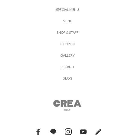
S
P
E
C
I
A
L
M
E
N
U
M
E
N
U
S
H
O
P
&
S
T
A
F
F
C
O
U
P
O
N
G
A
L
L
E
R
Y
R
E
C
R
U
I
T
B
L
O
G